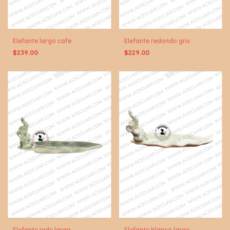
Elefante largo cafe
Elefante redondo gris
$239.00
$229.00
Elefante jade largo
Elefante blanco largo