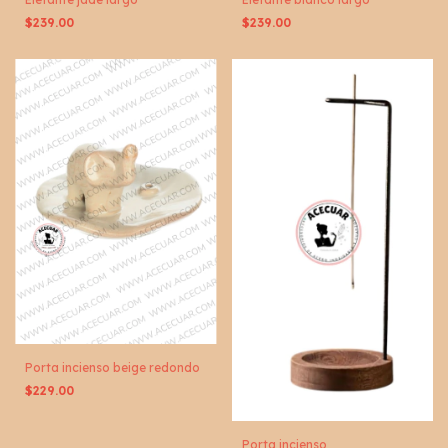
$239.00
$239.00
Porta incienso beige redondo
$229.00
Porta incienso