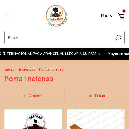
0
MX
VIO INTERNACIONAL PAGA ARANCEL AL LLEGAR A SU PAIS⚠️
Mayoreo median
Inicio
.
Inciensos
.
Porta incienso
Porta incienso
Ordenar
Filtrar