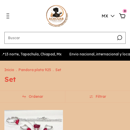
0
MX
📍13 norte, Tapachula, Chiapad, Mx
Envio nacional, internacional y l
Inicio
.
Pandora plata 925
.
Set
Set
Ordenar
Filtrar