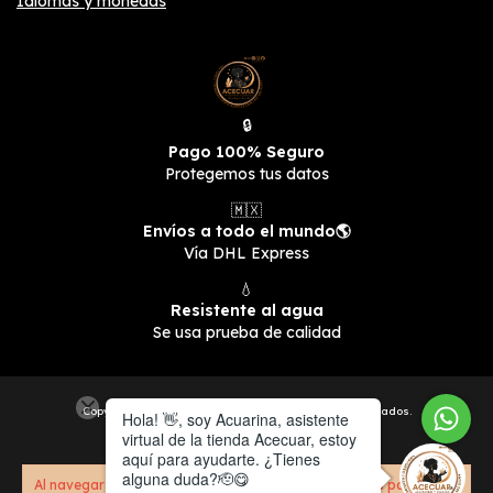
Idiomas y monedas
🔒
Pago 100% Seguro
Protegemos tus datos
🇲🇽
Envíos a todo el mundo🌎
Vía DHL Express
💧
Resistente al agua
Se usa prueba de calidad
Copyright ACECUAR - 2026. Todos los derechos reservados.
Al navegar por este sitio
aceptas el uso de cookies
para