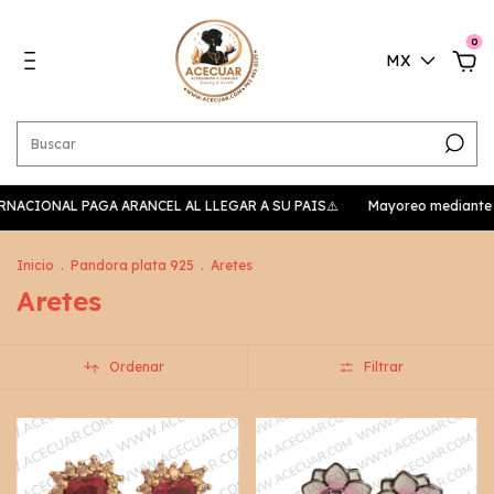
0
MX
NTERNACIONAL PAGA ARANCEL AL LLEGAR A SU PAIS⚠️
Mayoreo mediante li
Inicio
.
Pandora plata 925
.
Aretes
Aretes
Ordenar
Filtrar