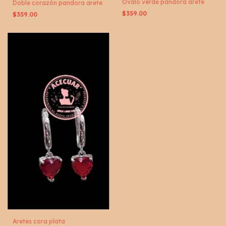
Ovalo verde pandora arete
Doble corazón pandora arete
$359.00
$359.00
Aretes cora plata