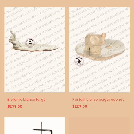
Elefante blanco largo
Porta incienso beige redondo
$239.00
$229.00