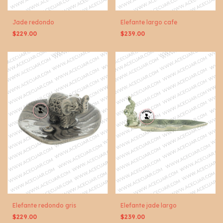
Jade redondo
Elefante largo cafe
$229.00
$239.00
Elefante redondo gris
Elefante jade largo
$229.00
$239.00