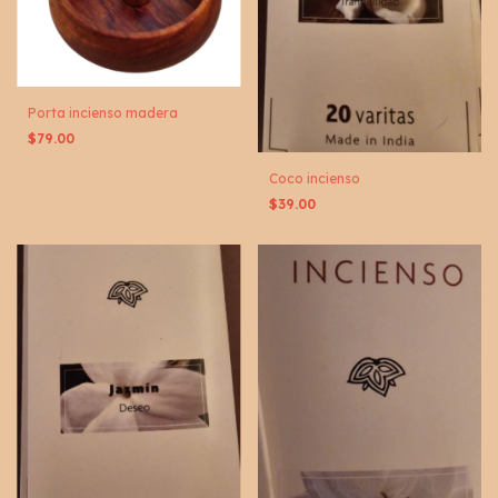
Porta incienso madera
$79.00
Coco incienso
$39.00