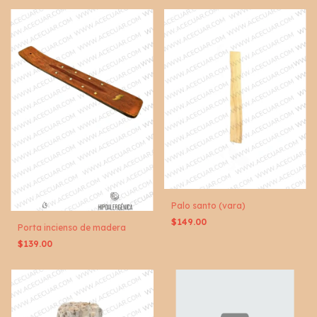
Palo santo (vara)
$149.00
Porta incienso de madera
$139.00