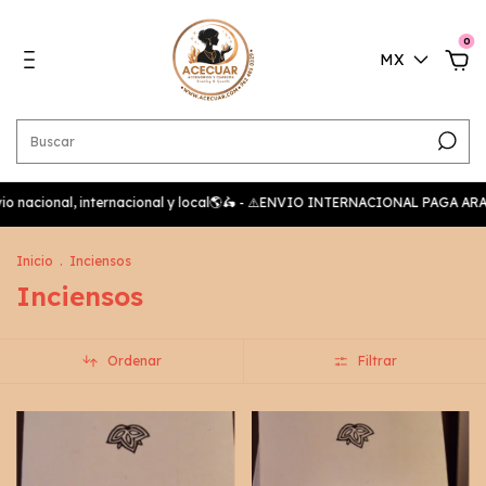
0
MX
, internacional y local🌎🛵 - ⚠️ENVIO INTERNACIONAL PAGA ARANCEL AL LL
Inicio
.
Inciensos
Inciensos
Ordenar
Filtrar