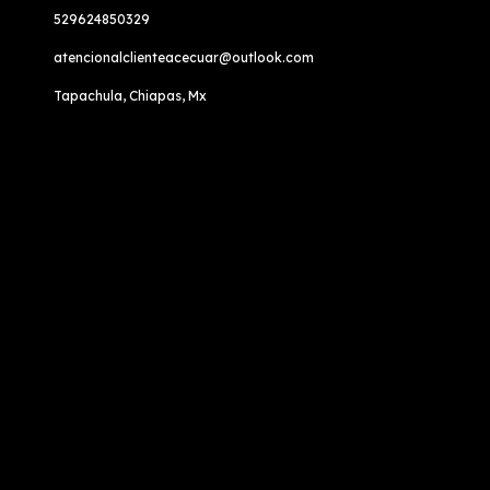
529624850329
atencionalclienteacecuar@outlook.com
Tapachula, Chiapas, Mx