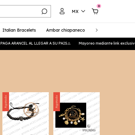
0
MX
Italian Bracelets
Ambar chiapaneco
Plata 925
Unise
PAGA ARANCEL AL LLEGAR A SU PAIS⚠️
Mayoreo mediante link exclusivo
Agotado
Agotado