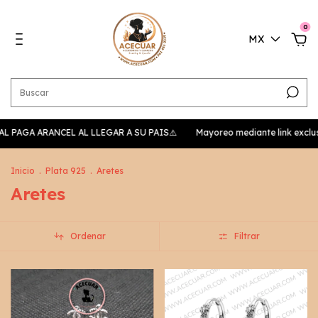
0
MX
AL PAGA ARANCEL AL LLEGAR A SU PAIS⚠️
Mayoreo mediante link exclusiv
Inicio
.
Plata 925
.
Aretes
Aretes
Ordenar
Filtrar