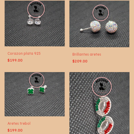
Corazon plata 925
Brillantes aretes
$199.00
$209.00
Aretes trebol
$199.00